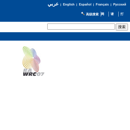
عربي
English
Español
Français
Русский
|
|
|
|
高级搜索