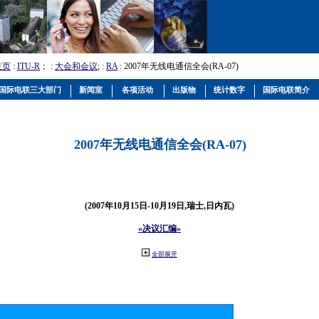
主页
:
ITU-R
； :
大会和会议
; :
RA
: 2007年无线电通信全会(RA-07)
国际电联三大部门
新闻室
各项活动
出版物
统计数字
国际电联简介
2007年无线电通信全会(RA-07)
(2007年10月15日-10月19日,瑞士,日内瓦)
«决议汇编»
全部展开