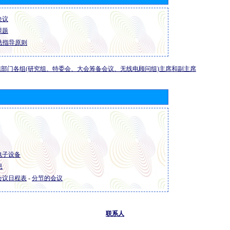
 决议
 课题
法指导原则
部门各组(研究组、特委会、大会筹备会议、无线电顾问组)主席和副主席
 电子设备
息
R 会议日程表
-
分节的会议
联系人