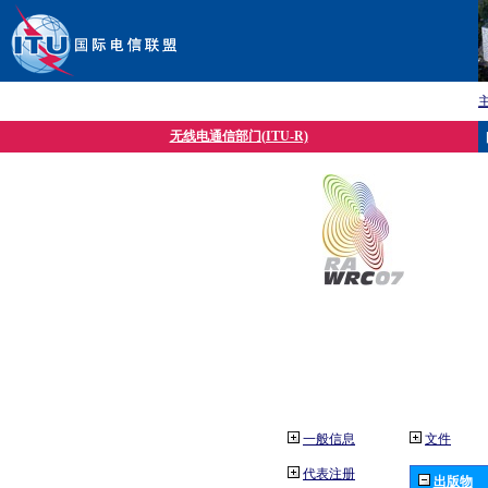
无线电通信部门(ITU-R)
一般信息
文件
代表注册
出版物