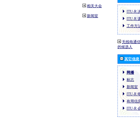
相关大会
ITU-R
新闻室
ITU-R
工作方
无线电通信
的候选人
其它信息
网播
标志
新闻室
ITU-R
有用信
ITU-