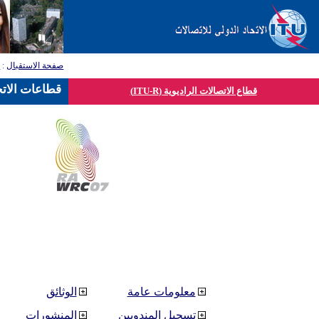
صفحة الاستقبال
:
ق
قطاعات الاتح
قطاع الاتصالات الراديوية (ITU-R)
معلومات عامة
الوثائق
تسجيل المندوبين
المنشورات