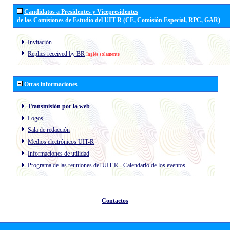
Candidatos a Presidentes y Vicepresidentes
de las Comisiones de Estudio del UIT R (CE, Comisión Especial, RPC, GAR)
Invitación
Replies received by BR
Inglés solamente
Otras informaciones
Transmisión por la web
Logos
Sala de redacción
Medios electrónicos UIT-R
Informaciones de utilidad
Programa de las reuniones del UIT-R
-
Calendario de los eventos
Contactos