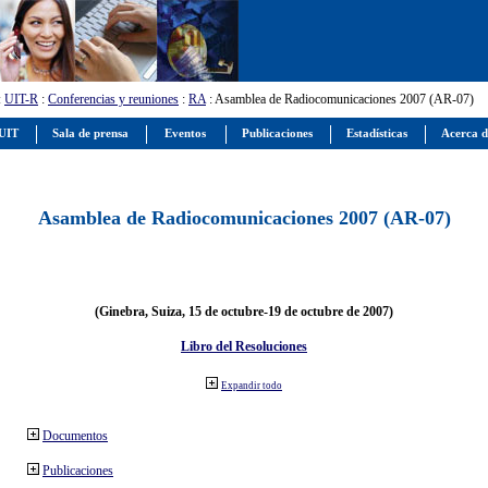
:
UIT-R
:
Conferencias y reuniones
:
RA
: Asamblea de Radiocomunicaciones 2007 (AR-07)
 UIT
Sala de prensa
Eventos
Publicaciones
Estadísticas
Acerca d
Asamblea de Radiocomunicaciones 2007 (AR-07)
(Ginebra, Suiza, 15 de octubre-19 de octubre de 2007)
Libro del Resoluciones
Expandir todo
Documentos
Publicaciones