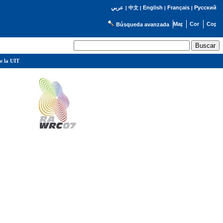
English
Français
Русский
عربي
|
中文
|
|
|
Búsqueda avanzada
e la UIT