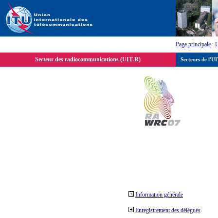
Page principale
:
Secteur des radiocommunications (UIT-R)
Secteurs de l'U
Information générale
Enregistrement des délégués