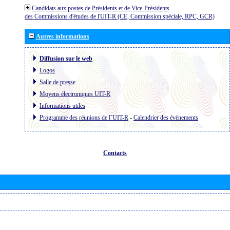
Candidats aux postes de Présidents et de Vice-Présidents
des Commissions d'études de l'UIT-R (CE, Commission spéciale, RPC, GCR)
Autres informations
Diffusion sur le web
Logos
Salle de presse
Moyens électroniques UIT-R
Informations utiles
Programme des réunions de l´UIT-R
-
Calendrier des évènements
Contacts