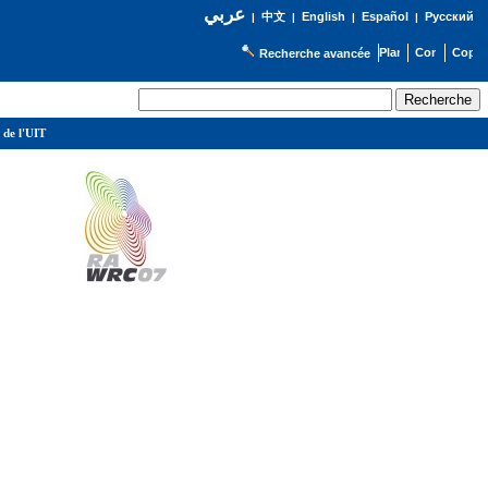
عربي
English
Español
Русский
|
中文
|
|
|
Recherche avancée
 de l'UIT