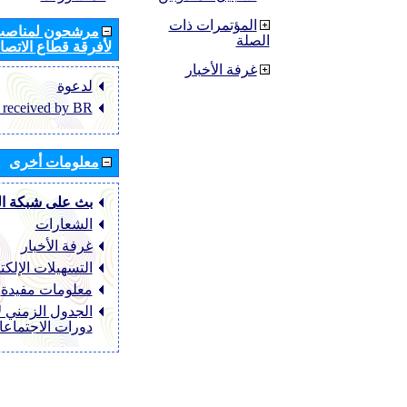
المؤتمرات ذات
مرشحون لمناصب 
الصلة
لأفرقة قطاع الاتصال
غرفة الأخبار
لدعوة
 received by BR
معلومات أخرى
بث على شبكة ا
الشعارات
غرفة الأخبار
التسهيلات الإلكت
معلومات مفيدة
الجدول الزمني ل
دورات الاجتماع