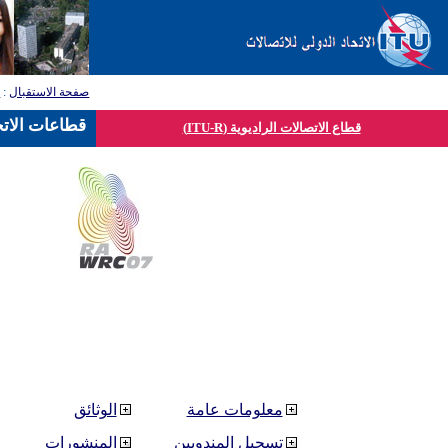
صفحة الاستقبال
:
ق
قطاعات الاتح
قطاع الاتصالات الراديوية (ITU-R)
معلومات عامة
الوثائق
تسجيل المندوبين
المنشورات