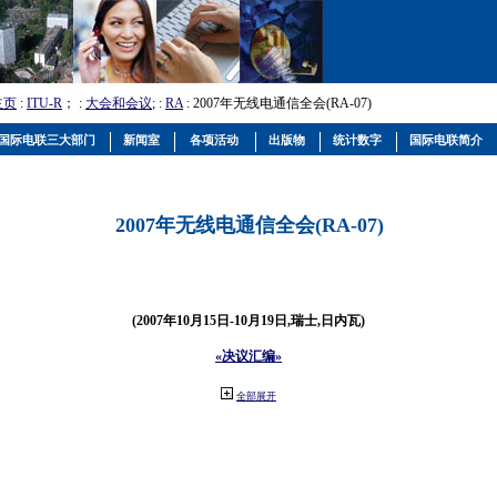
主页
:
ITU-R
； :
大会和会议
; :
RA
: 2007年无线电通信全会(RA-07)
国际电联三大部门
新闻室
各项活动
出版物
统计数字
国际电联简介
2007年无线电通信全会(RA-07)
(2007年10月15日-10月19日,瑞士,日内瓦)
«决议汇编»
全部展开