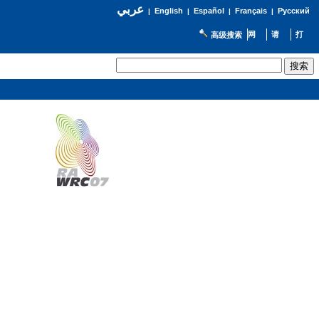
عربي
English
Español
Français
Русский
|
|
|
|
高级搜索