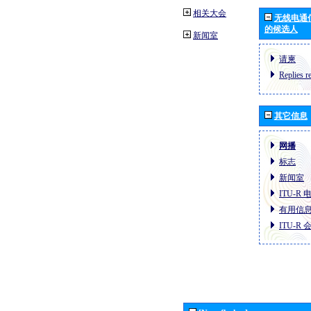
相关大会
无线电通
的候选人
新闻室
请柬
Replies r
其它信息
网播
标志
新闻室
ITU-R
有用信
ITU-R