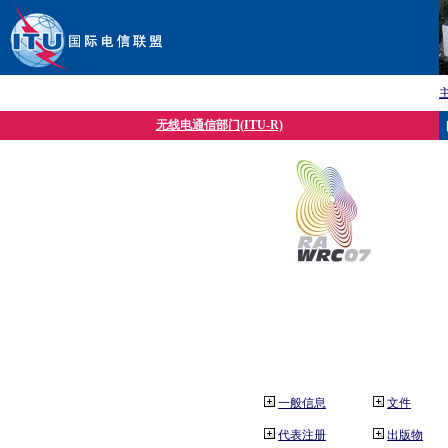
无线电通信部门(ITU-R)
一般信息
文件
代表注册
出版物