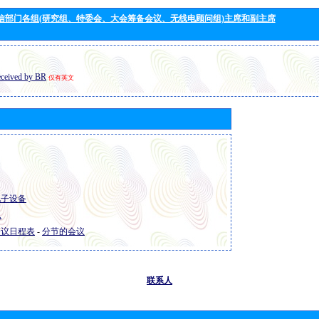
信部门各组(研究组、特委会、大会筹备会议、无线电顾问组)主席和副主席
eceived by BR
仅有英文
 电子设备
息
 会议日程表
-
分节的会议
联系人