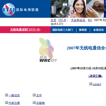
主页
:
ITU-R
； :
大会和会议
; :
RA
: 2007
会(RA-07)
无线电通信部门(ITU-R)
国际电联三大部门
新闻室
各项活动
2007年无线电通信全会(
(2007年10月15日-10月19日
«决议汇编»
全部展开
一般信息
文件
代表注册
出版物