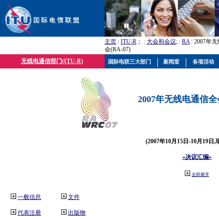
主页
:
ITU-R
； :
大会和会议
; :
RA
: 2007
会(RA-07)
无线电通信部门(ITU-R)
国际电联三大部门
新闻室
各项活动
2007年无线电通信全会(
(2007年10月15日-10月19日
«决议汇编»
全部展开
一般信息
文件
代表注册
出版物