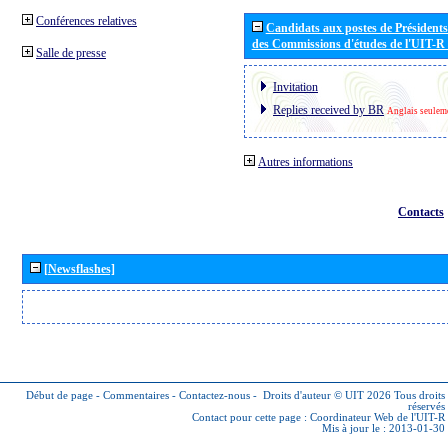
Conférences relatives
Candidats aux postes de Présidents 
des Commissions d'études de l'UIT-R
Salle de presse
Invitation
Replies received by BR
Anglais seulem
Autres informations
Contacts
[Newsflashes]
Début de page
-
Commentaires
-
Contactez-nous
-
Droits d'auteur © UIT 2026
Tous droits
réservés
Contact pour cette page :
Coordinateur Web de l'UIT-R
Mis à jour le : 2013-01-30