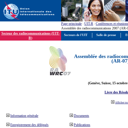
Page principale
:
UIT-R
:
Conférences et réunion
Assemblée des radiocommunications 2007 (AR-
Secteur des radiocommunications (UIT-
Secteurs de l'UIT
Salle de presse
E
R)
Assemblée des radiocom
(AR-07
(Genève, Suisse, 15 octobre
Livre des Résol
Afficher to
Information générale
Documents
Enregistrement des délégués
Publications