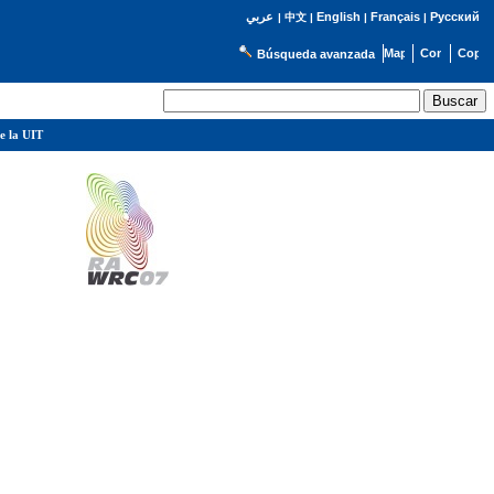
English
Français
Русский
عربي
|
中文
|
|
|
Búsqueda avanzada
e la UIT