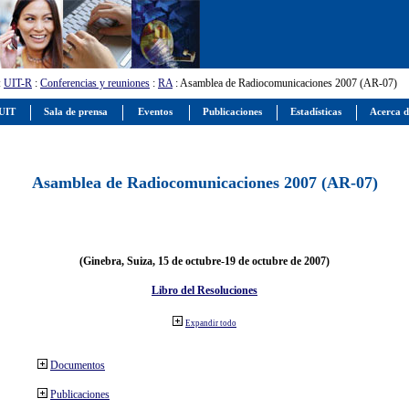
:
UIT-R
:
Conferencias y reuniones
:
RA
: Asamblea de Radiocomunicaciones 2007 (AR-07)
 UIT
Sala de prensa
Eventos
Publicaciones
Estadísticas
Acerca d
Asamblea de Radiocomunicaciones 2007 (AR-07)
(Ginebra, Suiza, 15 de octubre-19 de octubre de 2007)
Libro del Resoluciones
Expandir todo
Documentos
Publicaciones