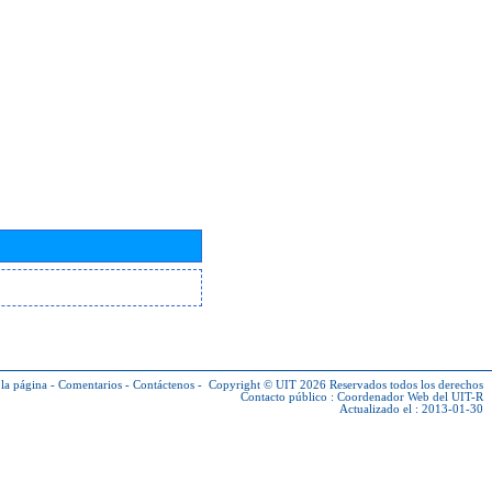
la página
-
Comentarios
-
Contáctenos
-
Copyright © UIT 2026
Reservados todos los derechos
Contacto público :
Coordenador Web del UIT-R
Actualizado el : 2013-01-30