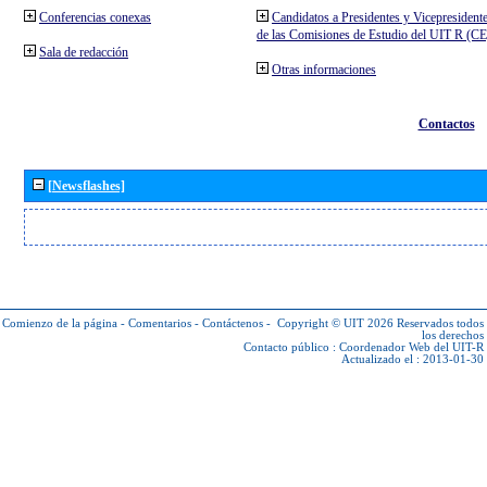
Conferencias conexas
Candidatos a Presidentes y Vicepresident
de las Comisiones de Estudio del UIT R (C
Sala de redacción
Otras informaciones
Contactos
[Newsflashes]
Comienzo de la página
-
Comentarios
-
Contáctenos
-
Copyright © UIT 2026
Reservados todos
los derechos
Contacto público :
Coordenador Web del UIT-R
Actualizado el : 2013-01-30