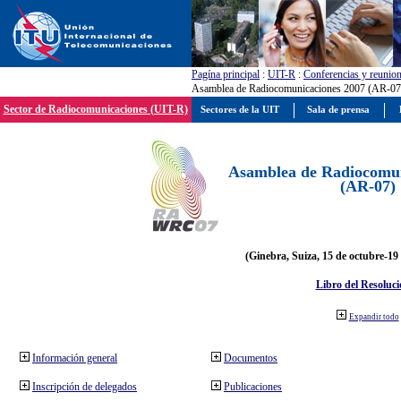
Pagína principal
:
UIT-R
:
Conferencias y reunio
Asamblea de Radiocomunicaciones 2007 (AR-07
Sector de Radiocomunicaciones (UIT-R)
Sectores de la UIT
Sala de prensa
Asamblea de Radiocomun
(AR-07)
(Ginebra, Suiza, 15 de octubre-19
Libro del Resoluci
Expandir todo
Información general
Documentos
Inscripción de delegados
Publicaciones