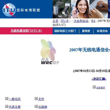
主页
:
ITU-R
； :
大会和会议
; :
RA
: 2007
会(RA-07)
无线电通信部门(ITU-R)
国际电联三大部门
新闻室
各项活动
2007年无线电通信全会(
(2007年10月15日-10月19日
«决议汇编»
全部展开
一般信息
文件
代表注册
出版物