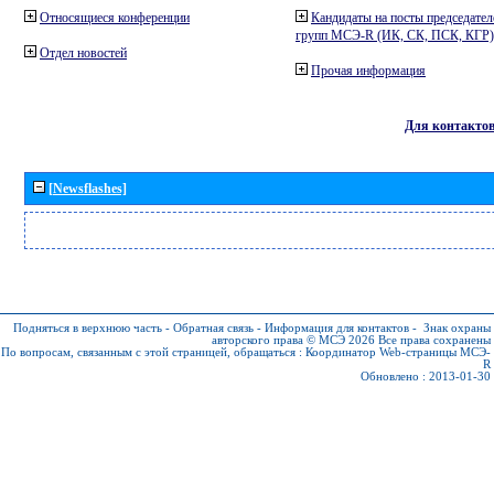
Относящиеся конференции
Кандидаты на посты председател
групп МСЭ-R (ИК, СК, ПСК, КГР)
Отдел новостей
Прочая информация
Для контакто
[Newsflashes]
Подняться в верхнюю часть
-
Обратная связь
-
Информация для контактов
-
Знак охраны
авторского права © МСЭ 2026
Все права сохранены
По вопросам, связанным с этой страницей, обращаться :
Координатор Web-страницы МСЭ-
R
Обновлено : 2013-01-30