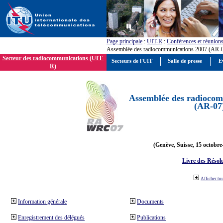
Page principale
:
UIT-R
:
Conférences et réunion
Assemblée des radiocommunications 2007 (AR-
Secteur des radiocommunications (UIT-
Secteurs de l'UIT
Salle de presse
E
R)
Assemblée des radiocom
(AR-07
(Genève, Suisse, 15 octobre
Livre des Résol
Afficher to
Information générale
Documents
Enregistrement des délégués
Publications