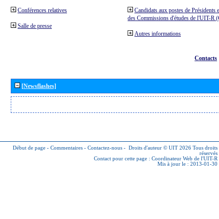
Conférences relatives
Candidats aux postes de Présidents e
des Commissions d'études de l'UIT-R
Salle de presse
Autres informations
Contacts
[Newsflashes]
Début de page
-
Commentaires
-
Contactez-nous
-
Droits d'auteur © UIT 2026
Tous droits
réservés
Contact pour cette page :
Coordinateur Web de l'UIT-R
Mis à jour le : 2013-01-30