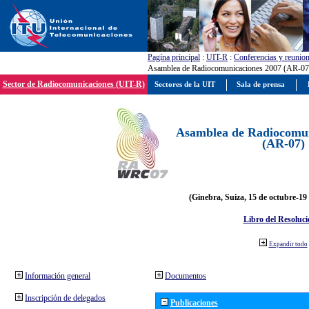
Pagína principal
:
UIT-R
:
Conferencias y reunio
Asamblea de Radiocomunicaciones 2007 (AR-07
Sector de Radiocomunicaciones (UIT-R)
Sectores de la UIT
Sala de prensa
Asamblea de Radiocomun
(AR-07)
(Ginebra, Suiza, 15 de octubre-19
Libro del Resoluci
Expandir todo
Información general
Documentos
Inscripción de delegados
Publicaciones