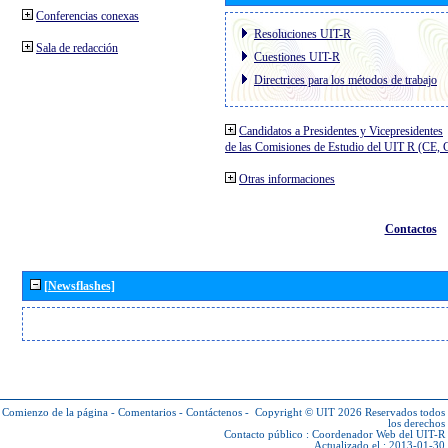
Conferencias conexas
Resoluciones UIT-R
Sala de redacción
Cuestiones UIT-R
Directrices para los métodos de trabajo
Candidatos a Presidentes y Vicepresidentes
de las Comisiones de Estudio del UIT R (CE,
Otras informaciones
Contactos
[Newsflashes]
Comienzo de la página
-
Comentarios
-
Contáctenos
-
Copyright © UIT 2026
Reservados todos
los derechos
Contacto público :
Coordenador Web del UIT-R
Actualizado el : 2013-01-30