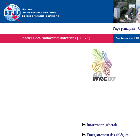
Page principale
:
Secteur des radiocommunications (UIT-R)
Secteurs de l'U
Information générale
Enregistrement des délégués