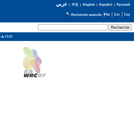
عربي
English
Español
Русский
|
中文
|
|
|
Recherche avancée
 de l'UIT