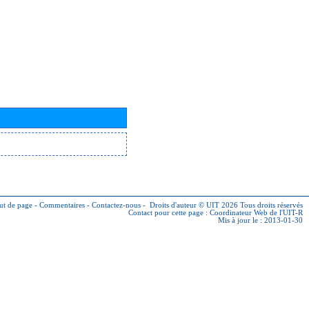
ut de page
-
Commentaires
-
Contactez-nous
-
Droits d'auteur © UIT 2026
Tous droits réservés
Contact pour cette page :
Coordinateur Web de l'UIT-R
Mis à jour le : 2013-01-30