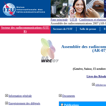
Page principale
:
UIT-R
:
Conférences et réunion
Assemblée des radiocommunications 2007 (AR-
Secteur des radiocommunications (UIT-
Secteurs de l'UIT
Salle de presse
E
R)
Assemblée des radiocom
(AR-07
(Genève, Suisse, 15 octobre
Livre des Résol
Afficher to
Information générale
Documents
Enregistrement des délégués
Publications