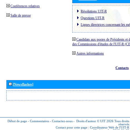
Conférences relatives
Résolutions UIT-R
Salle de presse
Questions UIT-R
Lignes directrices concernant les mé
Candidats aux postes de Présidents et 
des Commissions d'études de l'UIT-R (C
Autres informations
Contacts
[Newsflashes]
Début de page
-
Commentaires
-
Contactez-nous
-
Droits d'auteur © UIT 2026
Tous droits
réservés
Contact pour cette page :
Coordinateur Web de l'UIT-R