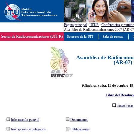
Pagína principal
:
UIT-R
:
Conferencias y reunio
Asamblea de Radiocomunicaciones 2007 (AR-07
Sector de Radiocomunicaciones (UIT-R)
Sectores de la UIT
Sala de prensa
Asamblea de Radiocomun
(AR-07)
(Ginebra, Suiza, 15 de octubre-19
Libro del Resoluci
Expandir todo
Información general
Documentos
Inscripción de delegados
Publicaciones