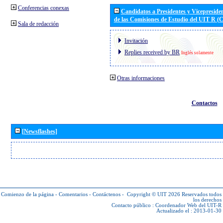
Conferencias conexas
Candidatos a Presidentes y Vicepreside
de las Comisiones de Estudio del UIT R 
Sala de redacción
Invitación
Replies received by BR
Inglés solamente
Otras informaciones
Contactos
[Newsflashes]
Comienzo de la página
-
Comentarios
-
Contáctenos
-
Copyright © UIT 2026
Reservados todos
los derechos
Contacto público :
Coordenador Web del UIT-R
Actualizado el : 2013-01-30