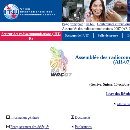
Page principale
:
UIT-R
:
Conférences et réunion
Assemblée des radiocommunications 2007 (AR-
Secteur des radiocommunications (UIT-
Secteurs de l'UIT
Salle de presse
E
R)
Assemblée des radiocom
(AR-07
(Genève, Suisse, 15 octobre
Livre des Résol
Afficher to
Information générale
Documents
Enregistrement des délégués
Publications