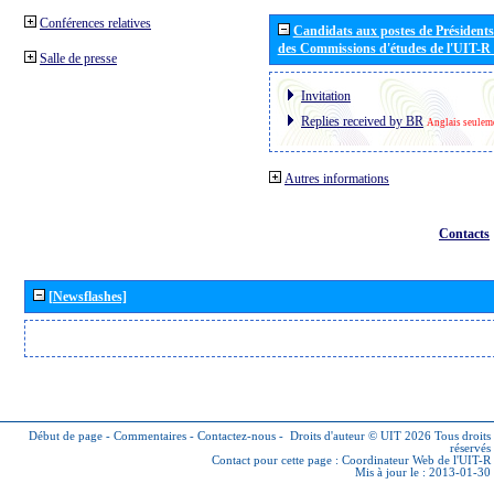
Conférences relatives
Candidats aux postes de Présidents 
des Commissions d'études de l'UIT-R
Salle de presse
Invitation
Replies received by BR
Anglais seulem
Autres informations
Contacts
[Newsflashes]
Début de page
-
Commentaires
-
Contactez-nous
-
Droits d'auteur © UIT 2026
Tous droits
réservés
Contact pour cette page :
Coordinateur Web de l'UIT-R
Mis à jour le : 2013-01-30