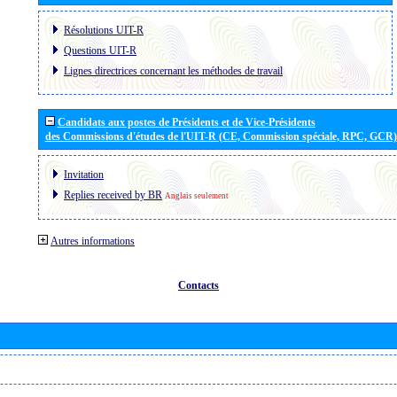
Résolutions UIT-R
Questions UIT-R
Lignes directrices concernant les méthodes de travail
Candidats aux postes de Présidents et de Vice-Présidents
des Commissions d'études de l'UIT-R (CE, Commission spéciale, RPC, GCR)
Invitation
Replies received by BR
Anglais seulement
Autres informations
Contacts