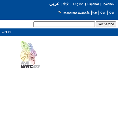
عربي
English
Español
Русский
|
中文
|
|
|
Recherche avancée
 de l'UIT