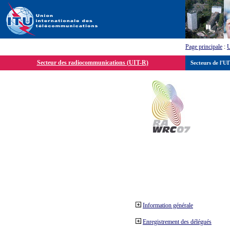
Page principale
:
Secteur des radiocommunications (UIT-R)
Secteurs de l'U
Information générale
Enregistrement des délégués