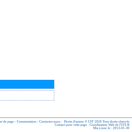
ut de page
-
Commentaires
-
Contactez-nous
-
Droits d'auteur © UIT 2026
Tous droits réservés
Contact pour cette page :
Coordinateur Web de l'UIT-R
Mis à jour le : 2013-01-30