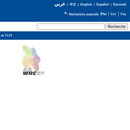
عربي
English
Español
Русский
|
中文
|
|
|
Recherche avancée
 de l'UIT