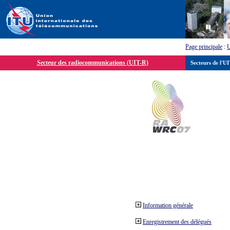
Page principale
:
Secteur des radiocommunications (UIT-R)
Secteurs de l'U
Information générale
Enregistrement des délégués