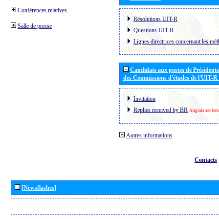
Conférences relatives
Résolutions UIT-R
Salle de presse
Questions UIT-R
Lignes directrices concernant les mét
Candidats aux postes de Présidents 
des Commissions d'études de l'UIT-R
Invitation
Replies received by BR
Anglais seulem
Autres informations
Contacts
[Newsflashes]