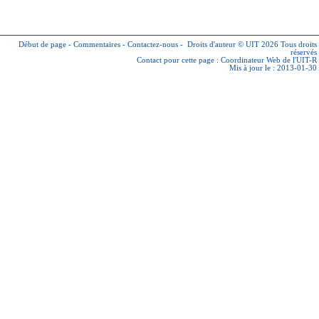
Début de page
-
Commentaires
-
Contactez-nous
-
Droits d'auteur © UIT 2026
Tous droits
réservés
Contact pour cette page :
Coordinateur Web de l'UIT-R
Mis à jour le : 2013-01-30