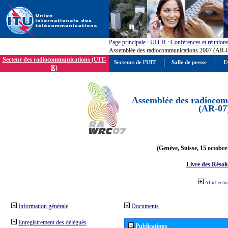
Page principale
:
UIT-R
:
Conférences et réunion
Assemblée des radiocommunications 2007 (AR-
Secteur des radiocommunications (UIT-
Secteurs de l'UIT
Salle de presse
E
R)
Assemblée des radiocom
(AR-07
(Genève, Suisse, 15 octobre
Livre des Résol
Afficher to
Information générale
Documents
Enregistrement des délégués
Publications