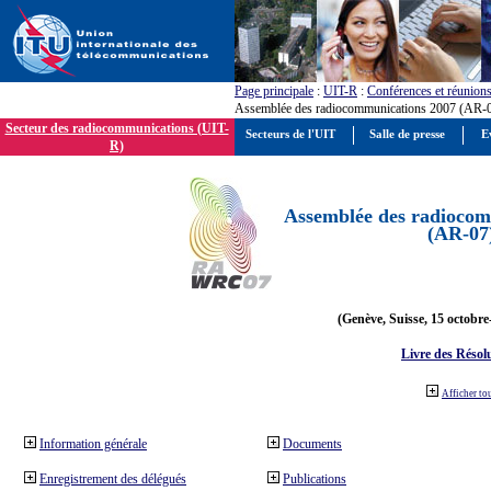
Page principale
:
UIT-R
:
Conférences et réunion
Assemblée des radiocommunications 2007 (AR-
Secteur des radiocommunications (UIT-
Secteurs de l'UIT
Salle de presse
E
R)
Assemblée des radiocom
(AR-07
(Genève, Suisse, 15 octobre
Livre des Résol
Afficher to
Information générale
Documents
Enregistrement des délégués
Publications