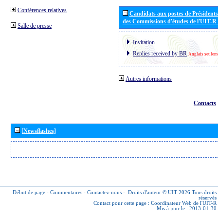
Conférences relatives
Candidats aux postes de Présidents 
des Commissions d'études de l'UIT-R
Salle de presse
Invitation
Replies received by BR
Anglais seulem
Autres informations
Contacts
[Newsflashes]
Début de page
-
Commentaires
-
Contactez-nous
-
Droits d'auteur © UIT 2026
Tous droits
réservés
Contact pour cette page :
Coordinateur Web de l'UIT-R
Mis à jour le : 2013-01-30