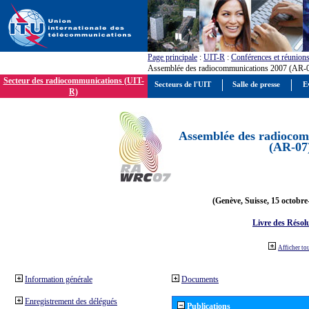
Page principale
:
UIT-R
:
Conférences et réunion
Assemblée des radiocommunications 2007 (AR-
Secteur des radiocommunications (UIT-
Secteurs de l'UIT
Salle de presse
E
R)
Assemblée des radiocom
(AR-07
(Genève, Suisse, 15 octobre
Livre des Résol
Afficher to
Information générale
Documents
Enregistrement des délégués
Publications