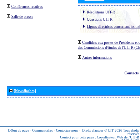
Conférences relatives
Résolutions UIT-R
Salle de presse
Questions UIT-R
Lignes directrices concernant les mé
Candidats aux postes de Présidents et 
des Commissions d'études de l'UIT-R (C
Autres informations
Contacts
[Newsflashes]
Début de page
-
Commentaires
-
Contactez-nous
-
Droits d'auteur © UIT 2026
Tous droits
réservés
Contact pour cette page :
Coordinateur Web de l'UIT-R