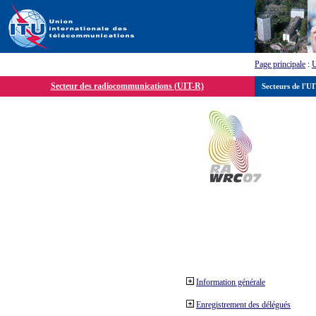
Page principale
:
Secteur des radiocommunications (UIT-R)
Secteurs de l'U
Information générale
Enregistrement des délégués