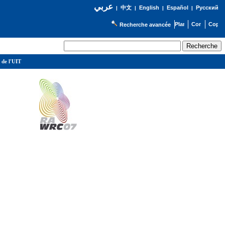
عربي
English
Español
Русский
|
中文
|
|
|
Recherche avancée
 de l'UIT