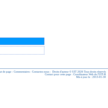
ut de page
-
Commentaires
-
Contactez-nous
-
Droits d'auteur © UIT 2026
Tous droits réservés
Contact pour cette page :
Coordinateur Web de l'UIT-R
Mis à jour le : 2013-01-30