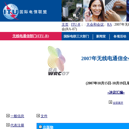
主页
:
ITU-R
； :
大会和会议
; :
RA
: 2007
会(RA-07)
无线电通信部门(ITU-R)
国际电联三大部门
新闻室
各项活动
2007年无线电通信全会(
(2007年10月15日-10月19日
«决议汇编»
全部展开
一般信息
文件
代表注册
出版物