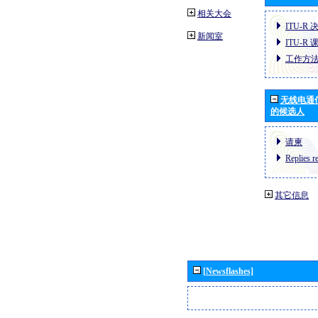
相关大会
ITU-R 
新闻室
ITU-R 
工作方
无线电通
的候选人
请柬
Replies r
其它信息
[Newsflashes]