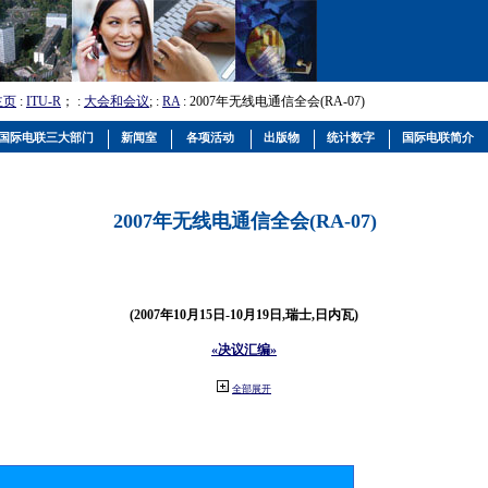
主页
:
ITU-R
； :
大会和会议
; :
RA
: 2007年无线电通信全会(RA-07)
国际电联三大部门
新闻室
各项活动
出版物
统计数字
国际电联简介
2007年无线电通信全会(RA-07)
(2007年10月15日-10月19日,瑞士,日内瓦)
«决议汇编»
全部展开