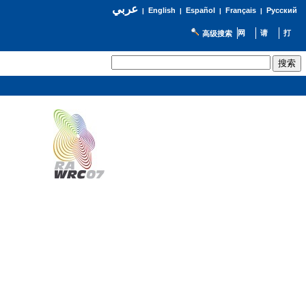
عربي
English
Español
Français
Русский
|
|
|
|
高级搜索