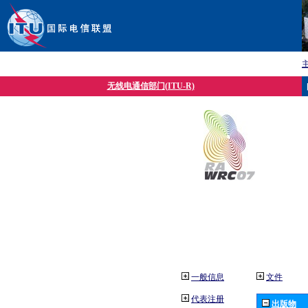
无线电通信部门(ITU-R)
一般信息
文件
代表注册
出版物