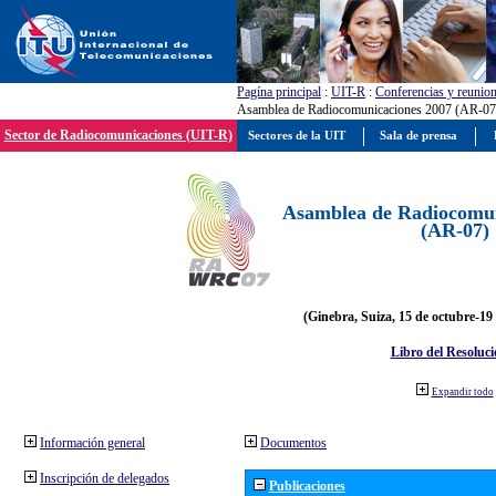
Pagína principal
:
UIT-R
:
Conferencias y reunio
Asamblea de Radiocomunicaciones 2007 (AR-07
Sector de Radiocomunicaciones (UIT-R)
Sectores de la UIT
Sala de prensa
Asamblea de Radiocomun
(AR-07)
(Ginebra, Suiza, 15 de octubre-19
Libro del Resoluci
Expandir todo
Información general
Documentos
Inscripción de delegados
Publicaciones