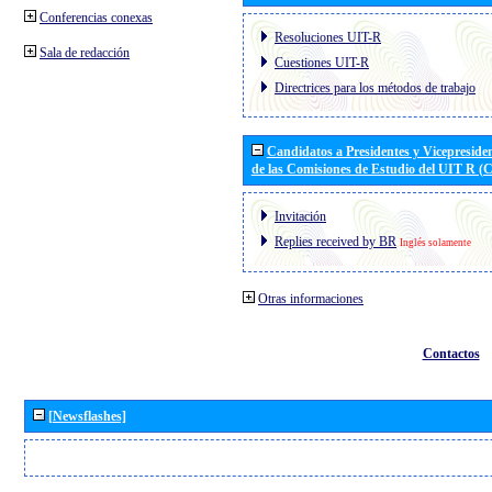
Conferencias conexas
Resoluciones UIT-R
Sala de redacción
Cuestiones UIT-R
Directrices para los métodos de trabajo
Candidatos a Presidentes y Vicepreside
de las Comisiones de Estudio del UIT R 
Invitación
Replies received by BR
Inglés solamente
Otras informaciones
Contactos
[Newsflashes]