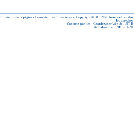
Comienzo de la página
-
Comentarios
-
Contáctenos
-
Copyright © UIT 2026
Reservados todos
los derechos
Contacto público :
Coordenador Web del UIT-R
Actualizado el : 2013-01-30