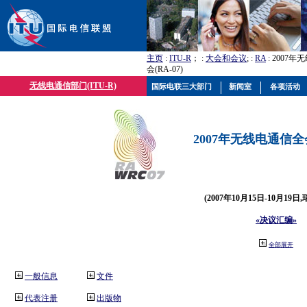
主页
:
ITU-R
； :
大会和会议
; :
RA
: 2007
会(RA-07)
无线电通信部门(ITU-R)
国际电联三大部门
新闻室
各项活动
2007年无线电通信全会(
(2007年10月15日-10月19日
«决议汇编»
全部展开
一般信息
文件
代表注册
出版物