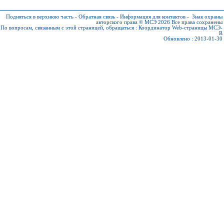
Подняться в верхнюю часть
-
Обратная связь
-
Информация для контактов
-
Знак охраны
авторского права © МСЭ 2026
Все права сохранены
По вопросам, связанным с этой страницей, обращаться :
Координатор Web-страницы МСЭ-
R
Обновлено : 2013-01-30