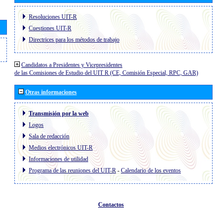
Resoluciones UIT-R
Cuestiones UIT-R
Directrices para los métodos de trabajo
Candidatos a Presidentes y Vicepresidentes
de las Comisiones de Estudio del UIT R (CE, Comisión Especial, RPC, GAR)
Otras informaciones
Transmisión por la web
Logos
Sala de redacción
Medios electrónicos UIT-R
Informaciones de utilidad
Programa de las reuniones del UIT-R
-
Calendario de los eventos
Contactos