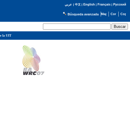
English
Français
Русский
عربي
|
中文
|
|
|
Búsqueda avanzada
e la UIT