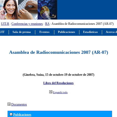
:
UIT-R
:
Conferencias y reuniones
:
RA
: Asamblea de Radiocomunicaciones 2007 (AR-07)
 UIT
Sala de prensa
Eventos
Publicaciones
Estadísticas
Acerca d
Asamblea de Radiocomunicaciones 2007 (AR-07)
(Ginebra, Suiza, 15 de octubre-19 de octubre de 2007)
Libro del Resoluciones
Expandir todo
Documentos
Publicaciones