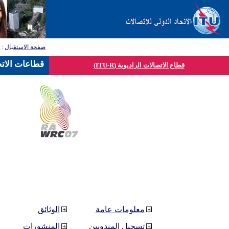
صفحة الاستقبال
:
ق
قطاعات الاتح
قطاع الاتصالات الراديوية (ITU-R)
معلومات عامة
الوثائق
تسجيل المندوبين
المنشورات