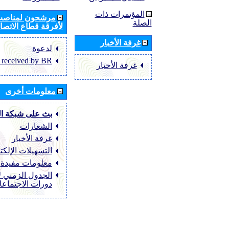
المؤتمرات ذات
مرشحون لمناصب 
الصلة
لأفرقة قطاع الاتصال
غرفة الأخبار
لدعوة
 received by BR
غرفة الأخبار
معلومات أخرى
بث على شبكة ا
الشعارات
غرفة الأخبار
التسهيلات الإلكت
معلومات مفيدة
الجدول الزمني ل
دورات الاجتماع