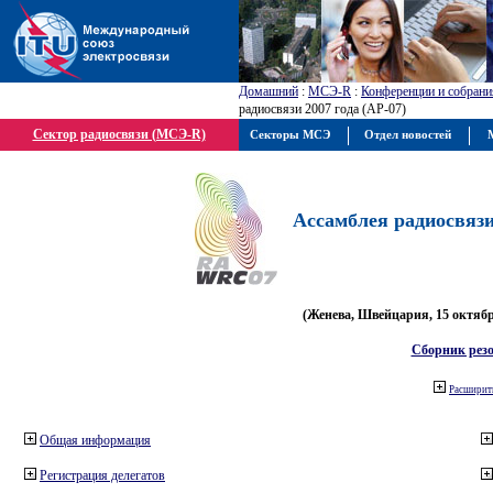
Домашний
:
МСЭ-R
:
Конференции и собрани
радиосвязи 2007 года (АР-07)
Сектор радиосвязи (МСЭ-R)
Секторы МСЭ
Отдел новостей
М
Ассамблея радиосвязи 
(Женева, Швейцария, 15 октября
Сборник рез
Расширить
Общая информация
Регистрация делегатов