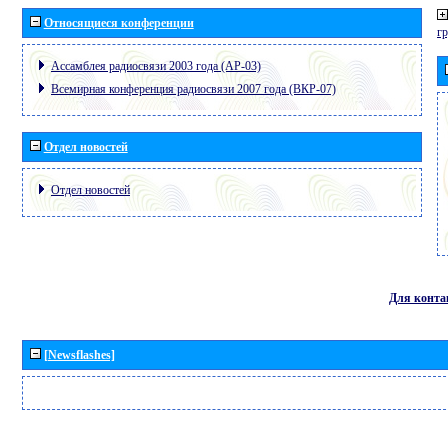
Относящиеся конференции
г
Ассамблея радиосвязи 2003 года (АР-03)
Всемирная конференция радиосвязи 2007 года (ВКР-07)
Отдел новостей
Отдел новостей
Для конта
[Newsflashes]