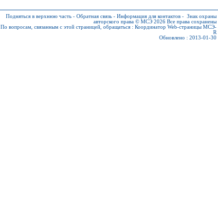
Подняться в верхнюю часть
-
Обратная связь
-
Информация для контактов
-
Знак охраны
авторского права © МСЭ 2026
Все права сохранены
По вопросам, связанным с этой страницей, обращаться :
Координатор Web-страницы МСЭ-
R
Обновлено : 2013-01-30