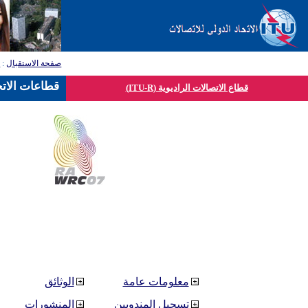
صفحة الاستقبال
:
ق
قطاعات الاتح
قطاع الاتصالات الراديوية (ITU-R)
معلومات عامة
الوثائق
تسجيل المندوبين
المنشورات