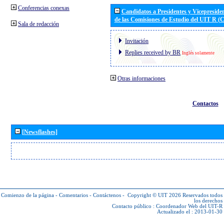
Conferencias conexas
Candidatos a Presidentes y Vicepreside
de las Comisiones de Estudio del UIT R 
Sala de redacción
Invitación
Replies received by BR
Inglés solamente
Otras informaciones
Contactos
[Newsflashes]
Comienzo de la página
-
Comentarios
-
Contáctenos
-
Copyright © UIT 2026
Reservados todos
los derechos
Contacto público :
Coordenador Web del UIT-R
Actualizado el : 2013-01-30