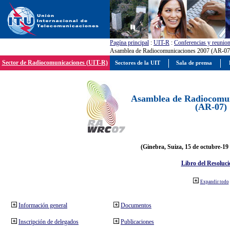
Pagína principal
:
UIT-R
:
Conferencias y reunio
Asamblea de Radiocomunicaciones 2007 (AR-07
Sector de Radiocomunicaciones (UIT-R)
Sectores de la UIT
Sala de prensa
Asamblea de Radiocomun
(AR-07)
(Ginebra, Suiza, 15 de octubre-19
Libro del Resoluci
Expandir todo
Información general
Documentos
Inscripción de delegados
Publicaciones