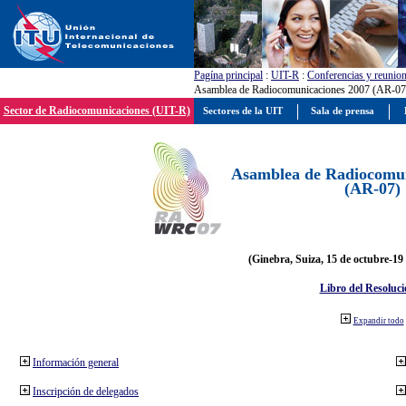
Pagína principal
:
UIT-R
:
Conferencias y reunio
Asamblea de Radiocomunicaciones 2007 (AR-07
Sector de Radiocomunicaciones (UIT-R)
Sectores de la UIT
Sala de prensa
Asamblea de Radiocomun
(AR-07)
(Ginebra, Suiza, 15 de octubre-19
Libro del Resoluci
Expandir todo
Información general
Inscripción de delegados