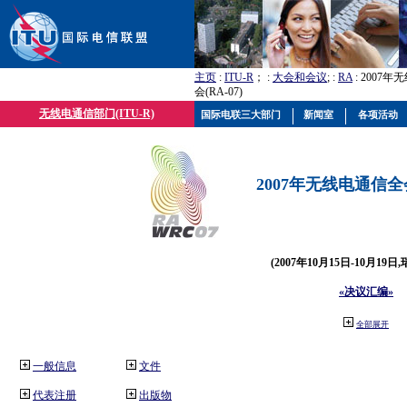
主页
:
ITU-R
； :
大会和会议
; :
RA
: 2007
会(RA-07)
无线电通信部门(ITU-R)
国际电联三大部门
新闻室
各项活动
2007年无线电通信全会(
(2007年10月15日-10月19日
«决议汇编»
全部展开
一般信息
文件
代表注册
出版物