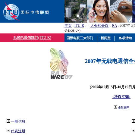
主页
:
ITU-R
； :
大会和会议
; :
RA
: 2007
会(RA-07)
无线电通信部门(ITU-R)
国际电联三大部门
新闻室
各项活动
2007年无线电通信全会(
(2007年10月15日-10月19日
«决议汇编»
全部展开
一般信息
代表注册