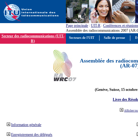
Page principale
:
UIT-R
:
Conférences et réunion
Assemblée des radiocommunications 2007 (AR-
Secteur des radiocommunications (UIT-
Secteurs de l'UIT
Salle de presse
E
R)
Assemblée des radiocom
(AR-07
(Genève, Suisse, 15 octobre
Livre des Résol
Afficher to
Information générale
Enregistrement des délégués