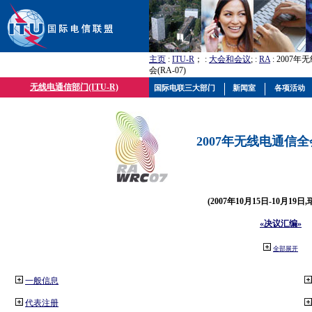
主页
:
ITU-R
； :
大会和会议
; :
RA
: 2007
会(RA-07)
无线电通信部门(ITU-R)
国际电联三大部门
新闻室
各项活动
2007年无线电通信全会(
(2007年10月15日-10月19日
«决议汇编»
全部展开
一般信息
代表注册