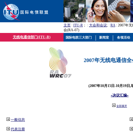
主页
:
ITU-R
； :
大会和会议
; :
RA
: 2007
会(RA-07)
无线电通信部门(ITU-R)
国际电联三大部门
新闻室
各项活动
2007年无线电通信全会(
(2007年10月15日-10月19日
«决议汇编»
全部展开
一般信息
代表注册