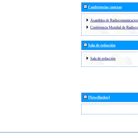
Conferencias conexas
Asamblea de Radiocomunicacio
Conferencia Mundial de Radio
Sala de redacción
Sala de redacción
[Newsflashes]