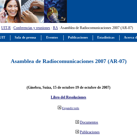
:
UIT-R
:
Conferencias y reuniones
:
RA
: Asamblea de Radiocomunicaciones 2007 (AR-07)
 UIT
Sala de prensa
Eventos
Publicaciones
Estadísticas
Acerca d
Asamblea de Radiocomunicaciones 2007 (AR-07)
(Ginebra, Suiza, 15 de octubre-19 de octubre de 2007)
Libro del Resoluciones
Expandir todo
Documentos
Publicaciones