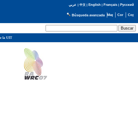
English
Français
Русский
عربي
|
中文
|
|
|
Búsqueda avanzada
e la UIT