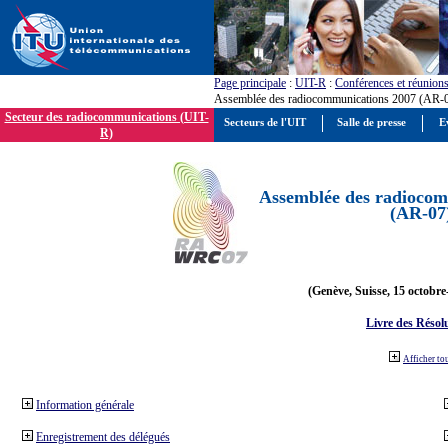
Page principale
:
UIT-R
:
Conférences et réunion
Assemblée des radiocommunications 2007 (AR-
Secteur des radiocommunications (UIT-
Secteurs de l'UIT
Salle de presse
E
R)
Assemblée des radiocom
(AR-07
(Genève, Suisse, 15 octobre
Livre des Résol
Afficher to
Information générale
Enregistrement des délégués