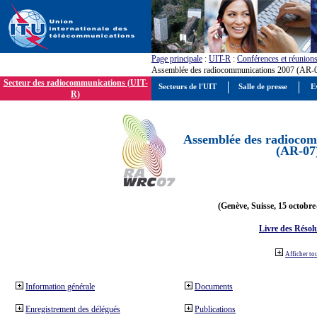
Page principale
:
UIT-R
:
Conférences et réunion
Assemblée des radiocommunications 2007 (AR-
Secteur des radiocommunications (UIT-
Secteurs de l'UIT
Salle de presse
E
R)
Assemblée des radiocom
(AR-07
(Genève, Suisse, 15 octobre
Livre des Résol
Afficher to
Information générale
Documents
Enregistrement des délégués
Publications