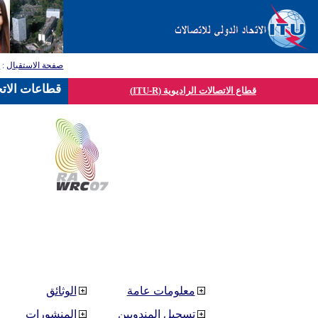
صفحة الاستقبال
:
ق
قطاعات الاتح
قطاع الاتصالات الراديوية (ITU-R)
معلومات عامة
الوثائق
تسجيل المندوبين
المنشورات