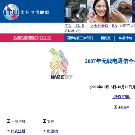
主页
:
ITU-R
； :
大会和会议
; :
RA
: 2007
会(RA-07)
无线电通信部门(ITU-R)
国际电联三大部门
新闻室
各项活动
2007年无线电通信全会(
(2007年10月15日-10月19日
«决议汇编»
全部展开
一般信息
文件
代表注册
出版物