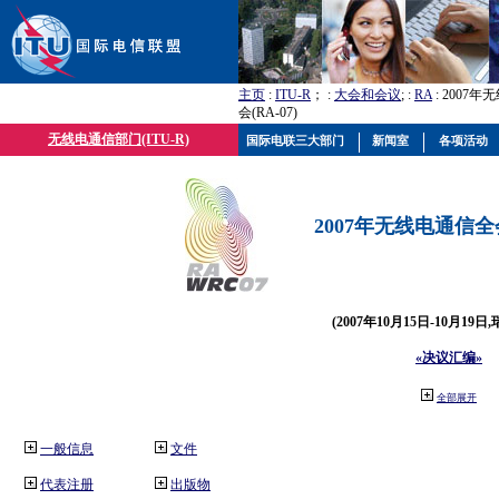
主页
:
ITU-R
； :
大会和会议
; :
RA
: 2007
会(RA-07)
无线电通信部门(ITU-R)
国际电联三大部门
新闻室
各项活动
2007年无线电通信全会(
(2007年10月15日-10月19日
«决议汇编»
全部展开
一般信息
文件
代表注册
出版物