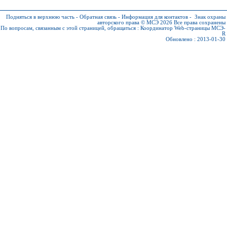
Подняться в верхнюю часть
-
Обратная связь
-
Информация для контактов
-
Знак охраны
авторского права © МСЭ 2026
Все права сохранены
По вопросам, связанным с этой страницей, обращаться :
Координатор Web-страницы МСЭ-
R
Обновлено : 2013-01-30