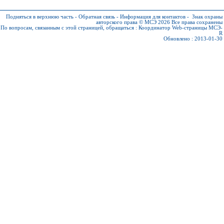
Подняться в верхнюю часть
-
Обратная связь
-
Информация для контактов
-
Знак охраны
авторского права © МСЭ 2026
Все права сохранены
По вопросам, связанным с этой страницей, обращаться :
Координатор Web-страницы МСЭ-
R
Обновлено : 2013-01-30