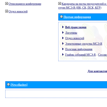
Относящиеся конференции
Кандидаты на посты председателей и 
групп МСЭ-R (ИК, СК, ПСК, КГР)
Отдел новостей
Прочая информация
Веб-трансляция
Логотипы
Отдел новостей
Электронные средства МСЭ-R
Полезная информация
График собраний МСЭ-R
-
Сессии
Для контакто
[Newsflashes]