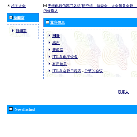
相关大会
无线电通信部门各组(研究组、特委会、大会筹备会议、
的候选人
新闻室
其它信息
新闻室
网播
标志
新闻室
ITU-R 电子设备
有用信息
ITU-R 会议日程表
-
分节的会议
联系人
[Newsflashes]