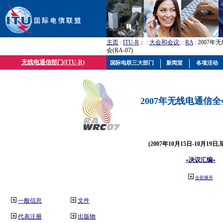
主页
:
ITU-R
； :
大会和会议
; :
RA
: 2007
会(RA-07)
无线电通信部门(ITU-R)
国际电联三大部门
新闻室
各项活动
2007年无线电通信全会(
(2007年10月15日-10月19日
«决议汇编»
全部展开
一般信息
文件
代表注册
出版物